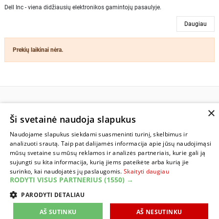
Dell Inc - viena didžiausių elektronikos gamintojų pasaulyje.
Daugiau
Prekių laikinai nėra.
×
INFORMACIJA
Ši svetainė naudoja slapukus
Naudojame slapukus siekdami suasmeninti turinį, skelbimus ir
SUSISIEKITE
analizuoti srautą. Taip pat dalijamės informacija apie jūsų naudojimąsi
mūsų svetaine su mūsų reklamos ir analizės partneriais, kurie gali ją
sujungti su kita informacija, kurią jiems pateikėte arba kurią jie
surinko, kai naudojatės jų paslaugomis.
Skaityti daugiau
RODYTI VISUS PARTNERIUS
(1550) →
PARODYTI DETALIAU
AŠ SUTINKU
AŠ NESUTINKU