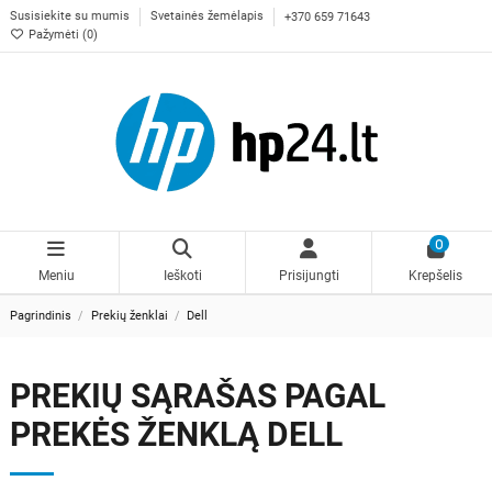
Susisiekite su mumis
Svetainės žemėlapis
+370 659 71643
Pažymėti (
0
)
0
Meniu
Ieškoti
Prisijungti
Krepšelis
Pagrindinis
Prekių ženklai
Dell
PREKIŲ SĄRAŠAS PAGAL
PREKĖS ŽENKLĄ DELL