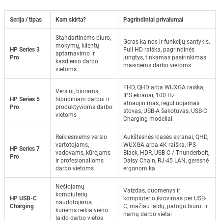
Serija / tipas
Kam skirta?
Pagrindiniai privalumai
Standartinėms biuro,
Geras kainos ir funkcijų santykis,
mokymų, klientų
HP Series 3
Full HD raiška, pagrindinės
aptarnavimo ir
Pro
jungtys, tinkamas pasirinkimas
kasdienio darbo
masinėms darbo vietoms
vietoms
FHD, QHD arba WUXGA raiška,
Verslui, biurams,
IPS ekranai, 100 Hz
HP Series 5
hibridiniam darbui ir
atnaujinimas, reguliuojamas
Pro
produktyvioms darbo
stovas, USB-A šakotuvas, USB-C
vietoms
Charging modeliai
Reiklesniems verslo
Aukštesnės klasės ekranai, QHD,
vartotojams,
WUXGA arba 4K raiška, IPS
HP Series 7
vadovams, kūrėjams
Black, HDR, USB-C / Thunderbolt,
Pro
ir profesionalioms
Daisy Chain, RJ-45 LAN, geresnė
darbo vietoms
ergonomika
Nešiojamų
Vaizdas, duomenys ir
kompiuterių
HP USB-C
kompiuterio įkrovimas per USB-
naudotojams,
Charging
C, mažiau laidų, patogu biurui ir
kuriems reikia vieno
namų darbo vietai
laido darbo vietos