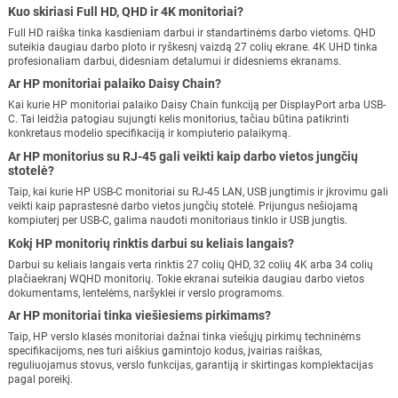
Kuo skiriasi Full HD, QHD ir 4K monitoriai?
Full HD raiška tinka kasdieniam darbui ir standartinėms darbo vietoms. QHD
suteikia daugiau darbo ploto ir ryškesnį vaizdą 27 colių ekrane. 4K UHD tinka
profesionaliam darbui, didesniam detalumui ir didesniems ekranams.
Ar HP monitoriai palaiko Daisy Chain?
Kai kurie HP monitoriai palaiko Daisy Chain funkciją per DisplayPort arba USB-
C. Tai leidžia patogiau sujungti kelis monitorius, tačiau būtina patikrinti
konkretaus modelio specifikaciją ir kompiuterio palaikymą.
Ar HP monitorius su RJ-45 gali veikti kaip darbo vietos jungčių
stotelė?
Taip, kai kurie HP USB-C monitoriai su RJ-45 LAN, USB jungtimis ir įkrovimu gali
veikti kaip paprastesnė darbo vietos jungčių stotelė. Prijungus nešiojamą
kompiuterį per USB-C, galima naudoti monitoriaus tinklo ir USB jungtis.
Kokį HP monitorių rinktis darbui su keliais langais?
Darbui su keliais langais verta rinktis 27 colių QHD, 32 colių 4K arba 34 colių
plačiaekranį WQHD monitorių. Tokie ekranai suteikia daugiau darbo vietos
dokumentams, lentelėms, naršyklei ir verslo programoms.
Ar HP monitoriai tinka viešiesiems pirkimams?
Taip, HP verslo klasės monitoriai dažnai tinka viešųjų pirkimų techninėms
specifikacijoms, nes turi aiškius gamintojo kodus, įvairias raiškas,
reguliuojamus stovus, verslo funkcijas, garantiją ir skirtingas komplektacijas
pagal poreikį.