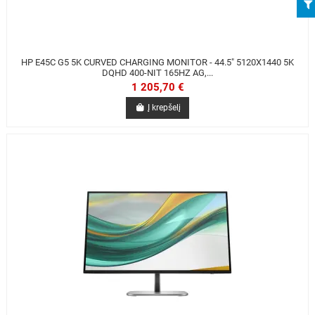
HP E45C G5 5K CURVED CHARGING MONITOR - 44.5" 5120X1440 5K
DQHD 400-NIT 165HZ AG,...
1 205,70 €
Į krepšelį