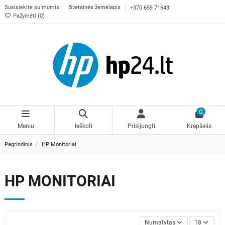
Susisiekite su mumis
Svetainės žemėlapis
+370 659 71643
Pažymėti (
0
)
0
Meniu
Ieškoti
Prisijungti
Krepšelis
Pagrindinis
HP Monitoriai
HP MONITORIAI
Numatytas
18