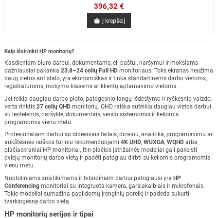
396,32 €
Į krepšelį
Kaip išsirinkti HP monitorių?
Kasdieniam biuro darbui, dokumentams, el. paštui, naršymui ir mokslams
dažniausiai pakanka
23.8–24 colių Full HD
monitoriaus. Toks ekranas neužima
daug vietos ant stalo, yra ekonomiškas ir tinka standartinėms darbo vietoms,
registratūroms, mokymo klasėms ar klientų aptarnavimo vietoms.
Jei reikia daugiau darbo ploto, patogesnio langų išdėstymo ir ryškesnio vaizdo,
verta rinktis
27 colių QHD
monitorių. QHD raiška suteikia daugiau vietos darbui
su lentelėmis, naršykle, dokumentais, verslo sistemomis ir keliomis
programomis vienu metu.
Profesionaliam darbui su didesniais failais, dizainu, analitika, programavimu ar
aukštesnės raiškos turiniu rekomenduojami
4K UHD
,
WUXGA
,
WQHD
arba
plačiaekraniai HP monitoriai. Itin plačios įstrižainės modeliai gali pakeisti
dviejų monitorių darbo vietą ir padėti patogiau dirbti su keliomis programomis
vienu metu.
Nuotoliniams susitikimams ir hibridiniam darbui patogiausi yra
HP
Conferencing
monitoriai su integruota kamera, garsiakalbiais ir mikrofonais.
Tokie modeliai sumažina papildomų įrenginių poreikį ir padeda sukurti
tvarkingesnę darbo vietą.
HP monitorių serijos ir tipai