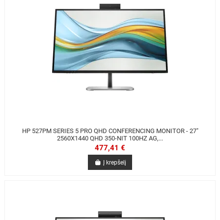
HP 527PM SERIES 5 PRO QHD CONFERENCING MONITOR - 27"
2560X1440 QHD 350-NIT 100HZ AG,...
477,41 €
Į krepšelį