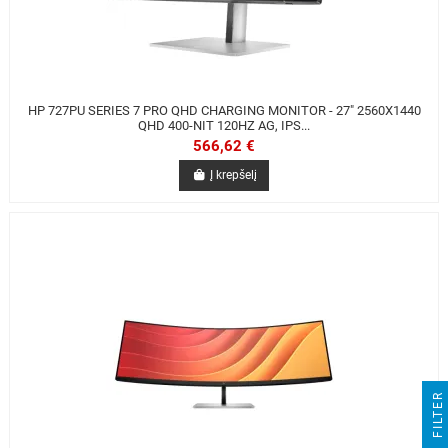
HP 727PU SERIES 7 PRO QHD CHARGING MONITOR - 27" 2560X1440
QHD 400-NIT 120HZ AG, IPS...
566,62 €
Į krepšelį
R
F
I
L
T
E