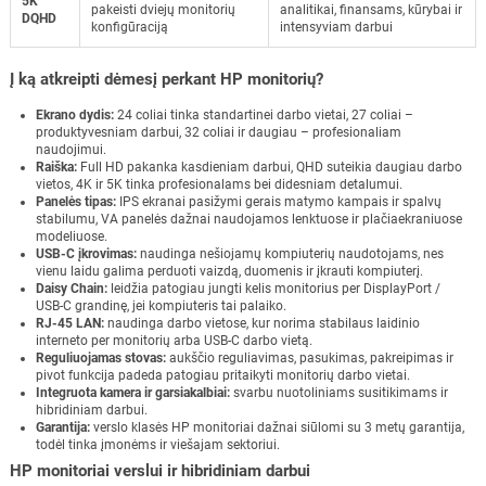
5K
pakeisti dviejų monitorių
analitikai, finansams, kūrybai ir
DQHD
konfigūraciją
intensyviam darbui
Į ką atkreipti dėmesį perkant HP monitorių?
Ekrano dydis:
24 coliai tinka standartinei darbo vietai, 27 coliai –
produktyvesniam darbui, 32 coliai ir daugiau – profesionaliam
naudojimui.
Raiška:
Full HD pakanka kasdieniam darbui, QHD suteikia daugiau darbo
vietos, 4K ir 5K tinka profesionalams bei didesniam detalumui.
Panelės tipas:
IPS ekranai pasižymi gerais matymo kampais ir spalvų
stabilumu, VA panelės dažnai naudojamos lenktuose ir plačiaekraniuose
modeliuose.
USB-C įkrovimas:
naudinga nešiojamų kompiuterių naudotojams, nes
vienu laidu galima perduoti vaizdą, duomenis ir įkrauti kompiuterį.
Daisy Chain:
leidžia patogiau jungti kelis monitorius per DisplayPort /
USB-C grandinę, jei kompiuteris tai palaiko.
RJ-45 LAN:
naudinga darbo vietose, kur norima stabilaus laidinio
interneto per monitorių arba USB-C darbo vietą.
Reguliuojamas stovas:
aukščio reguliavimas, pasukimas, pakreipimas ir
pivot funkcija padeda patogiau pritaikyti monitorių darbo vietai.
Integruota kamera ir garsiakalbiai:
svarbu nuotoliniams susitikimams ir
hibridiniam darbui.
Garantija:
verslo klasės HP monitoriai dažnai siūlomi su 3 metų garantija,
todėl tinka įmonėms ir viešajam sektoriui.
HP monitoriai verslui ir hibridiniam darbui