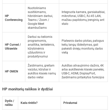
Nuotoliniams
susitikimams,
Integruota kamera, garsiakalbiai,
HP
hibridiniam darbui,
mikrofonai, USB-C, RJ-45 LAN,
Conferencing
Teams / Zoom /
mažiau papildomų įrenginių ant
Google Meet
stalo
skambučiams
Darbui su keliomis
programomis,
Platesnis darbo plotas, patogus
HP Curved /
analitika, lentelėmis,
kelių langų išdėstymas, gali
Ultrawide
kūrybinėmis
pakeisti dviejų monitorių darbo
užduotimis ir
vietą
produktyvumui
Žaidimams, greitam
Aukštas atnaujinimo dažnis, 4K
vaizdui, kūrybai ir
arba aukštesnės klasės panelės,
HP OMEN
aukštos klasės namų
USB-C, HDMI, DisplayPort,
darbo vietai
žaidimams pritaikytos funkcijos
HP monitorių raiškos ir dydžiai
Dydis /
Kada rinktis?
Privalumai
raiška