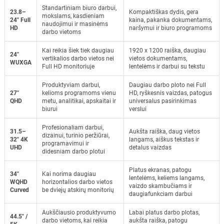
Standartiniam biuro darbui,
23.8–
Kompaktiškas dydis, gera
mokslams, kasdieniam
24" Full
kaina, pakanka dokumentams,
naudojimui ir masinėms
HD
naršymui ir biuro programoms
darbo vietoms
Kai reikia šiek tiek daugiau
1920 x 1200 raiška, daugiau
24"
vertikalios darbo vietos nei
vietos dokumentams,
WUXGA
Full HD monitoriuje
lentelėms ir darbui su tekstu
Produktyviam darbui,
Daugiau darbo ploto nei Full
27"
kelioms programoms vienu
HD, ryškesnis vaizdas, patogus
QHD
metu, analitikai, apskaitai ir
universalus pasirinkimas
biurui
verslui
Profesionaliam darbui,
31.5–
Aukšta raiška, daug vietos
dizainui, turinio peržiūrai,
32" 4K
langams, aiškus tekstas ir
programavimui ir
UHD
detalus vaizdas
didesniam darbo plotui
Platus ekranas, patogu
34"
Kai norima daugiau
lentelėms, keliems langams,
WQHD
horizontalios darbo vietos
vaizdo skambučiams ir
Curved
be dviejų atskirų monitorių
daugiafunkciam darbui
Aukščiausio produktyvumo
Labai platus darbo plotas,
44.5" /
darbo vietoms, kai reikia
aukšta raiška, patogu