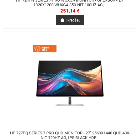
HP 724PN SERIES 7 PRO WUXGA MONITOR - OPENBOX - 24"
1920X1200 WUXGA 350-NIT 100HZ AG,...
251,14 €
Į krepšelį
HP 727PQ SERIES 7 PRO QHD MONITOR - 27" 2560X1440 QHD 400-
NIT 120HZ AG, IPS BLACK HDR...