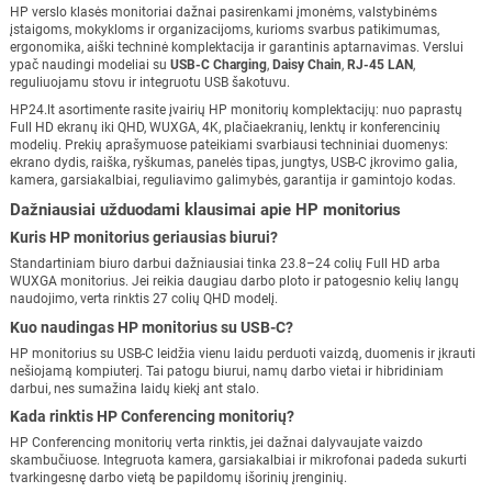
HP verslo klasės monitoriai dažnai pasirenkami įmonėms, valstybinėms
įstaigoms, mokykloms ir organizacijoms, kurioms svarbus patikimumas,
ergonomika, aiški techninė komplektacija ir garantinis aptarnavimas. Verslui
ypač naudingi modeliai su
USB-C Charging
,
Daisy Chain
,
RJ-45 LAN
,
reguliuojamu stovu ir integruotu USB šakotuvu.
HP24.lt asortimente rasite įvairių HP monitorių komplektacijų: nuo paprastų
Full HD ekranų iki QHD, WUXGA, 4K, plačiaekranių, lenktų ir konferencinių
modelių. Prekių aprašymuose pateikiami svarbiausi techniniai duomenys:
ekrano dydis, raiška, ryškumas, panelės tipas, jungtys, USB-C įkrovimo galia,
kamera, garsiakalbiai, reguliavimo galimybės, garantija ir gamintojo kodas.
Dažniausiai užduodami klausimai apie HP monitorius
Kuris HP monitorius geriausias biurui?
Standartiniam biuro darbui dažniausiai tinka 23.8–24 colių Full HD arba
WUXGA monitorius. Jei reikia daugiau darbo ploto ir patogesnio kelių langų
naudojimo, verta rinktis 27 colių QHD modelį.
Kuo naudingas HP monitorius su USB-C?
HP monitorius su USB-C leidžia vienu laidu perduoti vaizdą, duomenis ir įkrauti
nešiojamą kompiuterį. Tai patogu biurui, namų darbo vietai ir hibridiniam
darbui, nes sumažina laidų kiekį ant stalo.
Kada rinktis HP Conferencing monitorių?
HP Conferencing monitorių verta rinktis, jei dažnai dalyvaujate vaizdo
skambučiuose. Integruota kamera, garsiakalbiai ir mikrofonai padeda sukurti
tvarkingesnę darbo vietą be papildomų išorinių įrenginių.