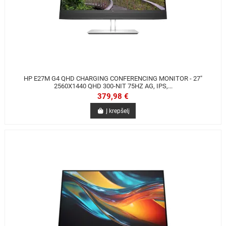
HP E27M G4 QHD CHARGING CONFERENCING MONITOR - 27"
2560X1440 QHD 300-NIT 75HZ AG, IPS,...
379,98 €
Į krepšelį