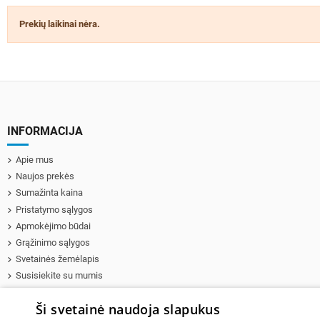
Prekių laikinai nėra.
INFORMACIJA
Apie mus
Naujos prekės
Sumažinta kaina
Pristatymo sąlygos
Apmokėjimo būdai
Grąžinimo sąlygos
Svetainės žemėlapis
Susisiekite su mumis
HP Kompiuterių ir serverių remontas
Ši svetainė naudoja slapukus