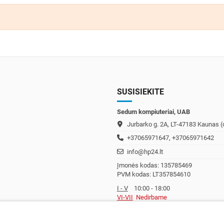
SUSISIEKITE
Sedum kompiuteriai, UAB
Jurbarko g. 2A, LT-47183 Kaunas (c
+37065971647, +37065971642
info@hp24.lt
Įmonės kodas: 135785469
PVM kodas: LT357854610
I - V
10:00 - 18:00
VI-VII
Nedirbame