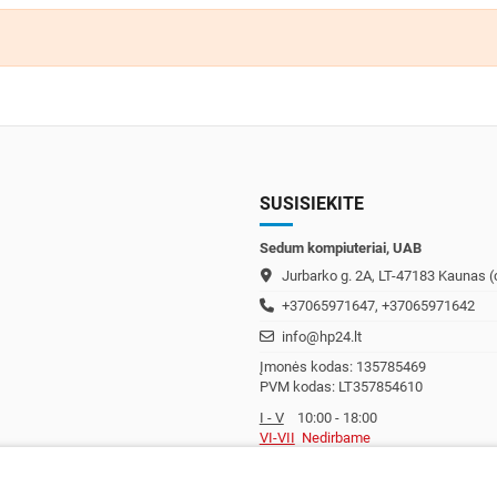
SUSISIEKITE
Sedum kompiuteriai, UAB
Jurbarko g. 2A, LT-47183 Kaunas (c
+37065971647, +37065971642
info@hp24.lt
Įmonės kodas: 135785469
PVM kodas: LT357854610
I - V
10:00 - 18:00
VI-VII
Nedirbame