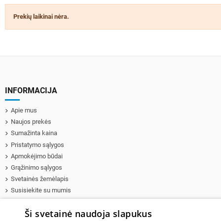
Prekių laikinai nėra.
INFORMACIJA
Apie mus
Naujos prekės
Sumažinta kaina
Pristatymo sąlygos
Apmokėjimo būdai
Grąžinimo sąlygos
Svetainės žemėlapis
Susisiekite su mumis
HP Kompiuterių ir serverių remontas
Ši svetainė naudoja slapukus