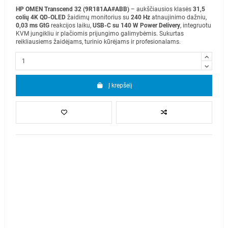
HP OMEN Transcend 32 (9R181AA#ABB)
– aukščiausios klasės
31,5
colių 4K QD-OLED
žaidimų monitorius su
240 Hz
atnaujinimo dažniu,
0,03 ms GtG
reakcijos laiku,
USB-C su 140 W Power Delivery
, integruotu
KVM jungikliu ir plačiomis prijungimo galimybėmis. Sukurtas
reikliausiems žaidėjams, turinio kūrėjams ir profesionalams.
Į krepšelį