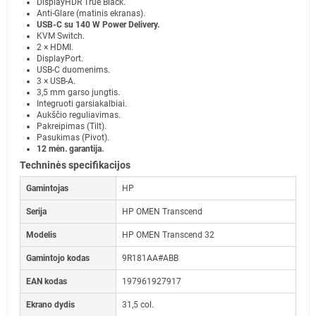
DisplayHDR True Black.
Anti-Glare (matinis ekranas).
USB-C su 140 W Power Delivery.
KVM Switch.
2 × HDMI.
DisplayPort.
USB-C duomenims.
3 × USB-A.
3,5 mm garso jungtis.
Integruoti garsiakalbiai.
Aukščio reguliavimas.
Pakreipimas (Tilt).
Pasukimas (Pivot).
12 mėn. garantija.
Techninės specifikacijos
Gamintojas
HP
Serija
HP OMEN Transcend
Modelis
HP OMEN Transcend 32
Gamintojo kodas
9R181AA#ABB
EAN kodas
197961927917
Ekrano dydis
31,5 col.