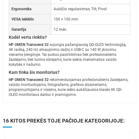
Ergonomika
Aukščio reguliavimas, Tilt, Pivot
VESA laikiklis
100 × 100 mm
Garantija
12 mėn.
Kodėl verta rinktis?
HP OMEN Transcend 32
sujungia pažangiausią QD-OLED technologiją,
4K raišką, 240 Hz atnaujinimo dažnį ir USB-C su 140 W įkrovimu
viename įrenginyje. Tai puikus pasirinkimas tiek profesionaliems
žaidėjams, tiek turinio kūrėjams, kurie siekia maksimalios vaizdo
kokybės ir našumo.
Kam tinka šis monitorius?
HP OMEN Transcend 32
rekomenduojamas profesionaliems žaidėjams,
vaizdo montuotojams, fotografams, grafikos dizaineriams,
programuotojams ir visiems, kurie ieško aukščiausios klasės 4K QD-
OLED monitoriaus darbui ir pramogoms.
16 KITOS PREKĖS TOJE PAČIOJE KATEGORIJOJE: