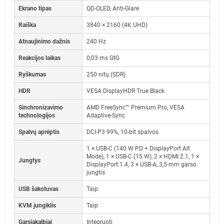
Ekrano tipas
QD-OLED, Anti-Glare
Raiška
3840 × 2160 (4K UHD)
Atnaujinimo dažnis
240 Hz
Reakcijos laikas
0,03 ms GtG
Ryškumas
250 nitų (SDR)
HDR
VESA DisplayHDR True Black
Sinchronizavimo
AMD FreeSync™ Premium Pro, VESA
technologijos
Adaptive-Sync
Spalvų aprėptis
DCI-P3 99%, 10-bit spalvos
1 × USB-C (140 W PD + DisplayPort Alt
Mode), 1 × USB-C (15 W), 2 × HDMI 2.1, 1 ×
Jungtys
DisplayPort 1.4, 3 × USB-A, 3,5 mm garso
jungtis
USB šakotuvas
Taip
KVM jungiklis
Taip
Garsiakalbiai
Integruoti