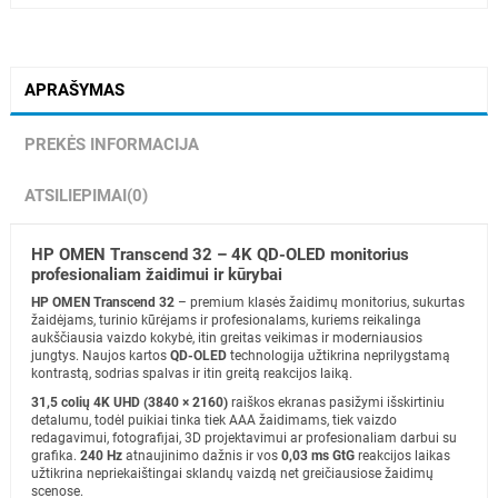
APRAŠYMAS
PREKĖS INFORMACIJA
ATSILIEPIMAI
(0)
HP OMEN Transcend 32 – 4K QD-OLED monitorius
profesionaliam žaidimui ir kūrybai
HP OMEN Transcend 32
– premium klasės žaidimų monitorius, sukurtas
žaidėjams, turinio kūrėjams ir profesionalams, kuriems reikalinga
aukščiausia vaizdo kokybė, itin greitas veikimas ir moderniausios
jungtys. Naujos kartos
QD-OLED
technologija užtikrina neprilygstamą
kontrastą, sodrias spalvas ir itin greitą reakcijos laiką.
31,5 colių 4K UHD (3840 × 2160)
raiškos ekranas pasižymi išskirtiniu
detalumu, todėl puikiai tinka tiek AAA žaidimams, tiek vaizdo
redagavimui, fotografijai, 3D projektavimui ar profesionaliam darbui su
grafika.
240 Hz
atnaujinimo dažnis ir vos
0,03 ms GtG
reakcijos laikas
užtikrina nepriekaištingai sklandų vaizdą net greičiausiose žaidimų
scenose.