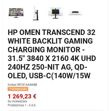
HP OMEN TRANSCEND 32
WHITE BACKLIT GAMING
CHARGING MONITOR -
31.5" 3840 X 2160 4K UHD
240HZ 250-NIT AG, QD-
OLED, USB-C(140W/15W
Kodas
9R181AA#ABB
Paskutinė prekė
1 269,23 €
Su mokesčiais
Pristatymas 1 - 3 d.d.