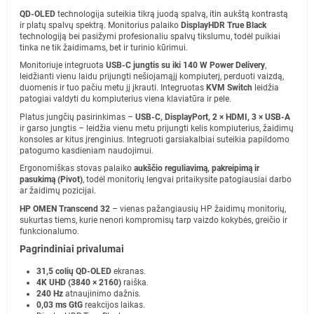
QD-OLED
technologija suteikia tikrą juodą spalvą, itin aukštą kontrastą
ir platų spalvų spektrą. Monitorius palaiko
DisplayHDR True Black
technologiją bei pasižymi profesionaliu spalvų tikslumu, todėl puikiai
tinka ne tik žaidimams, bet ir turinio kūrimui.
Monitoriuje integruota
USB-C jungtis su iki 140 W Power Delivery
,
leidžianti vienu laidu prijungti nešiojamąjį kompiuterį, perduoti vaizdą,
duomenis ir tuo pačiu metu jį įkrauti. Integruotas
KVM Switch
leidžia
patogiai valdyti du kompiuterius viena klaviatūra ir pele.
Platus jungčių pasirinkimas –
USB-C, DisplayPort, 2 × HDMI, 3 × USB-A
ir garso jungtis – leidžia vienu metu prijungti kelis kompiuterius, žaidimų
konsoles ar kitus įrenginius. Integruoti garsiakalbiai suteikia papildomo
patogumo kasdieniam naudojimui.
Ergonomiškas stovas palaiko
aukščio reguliavimą, pakreipimą ir
pasukimą (Pivot)
, todėl monitorių lengvai pritaikysite patogiausiai darbo
ar žaidimų pozicijai.
HP OMEN Transcend 32
– vienas pažangiausių HP žaidimų monitorių,
sukurtas tiems, kurie nenori kompromisų tarp vaizdo kokybės, greičio ir
funkcionalumo.
Pagrindiniai privalumai
31,5 colių QD-OLED
ekranas.
4K UHD (3840 × 2160)
raiška.
240 Hz
atnaujinimo dažnis.
0,03 ms GtG
reakcijos laikas.