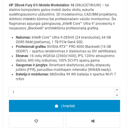
HP ZBook Fury G1i Mobile Workstation 16
(98L62ET#UUW) – tai
stalinio kompiuterio galios mobili darbo stotis, sukurta
sudėtingiausioms užduotims: 3D modeliavimui, CAD/BIM projektams,
dirbtinio intelekto kūrimui bei profesionaliam vaizdo montavimui. Šis
flagmanas apjungia galingiausią „Intel® Core™ Ultra 9“ procesorių ir
naujausios „Blackwell“ architektūros profesionalią grafiką.
Našumas:
Intel® Core™ Ultra 9-285HX (24 branduoliai), 64 GB
DDR5 RAM (plečiama), 1 TB PCIe Gen4 SSD.
Profesionali grafika:
NVIDIA RTX™ PRO 4000 Blackwell (16 GB
GDDR7) – spartus renderinimas ir stabilumas su ISV sertifikatais.
Ekranas:
16 colių WQXGA (2560x1600), IPS, 120Hz atnaujinimo
dažnis, 400 nitų ryškumas, 100% DCI-P3 spalvų gama.
Saugumas ir jungtys:
Smartcard skaitytuvas, pirštų atspaudų
jutiklis (FPR), paruoštas mobiliajam internetui (WWAN-ready).
Baterija ir mobilumas:
Milžiniška 99 Wh baterija ir spartus Wi-Fi 7
ryšys.
Į krepšelį