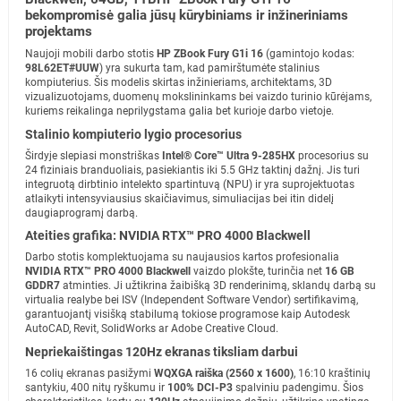
bekompromisė galia jūsų kūrybiniams ir inžineriniams
projektams
Naujoji mobili darbo stotis
HP ZBook Fury G1i 16
(gamintojo kodas:
98L62ET#UUW
) yra sukurta tam, kad pamirštumėte stalinius
kompiuterius. Šis modelis skirtas inžinieriams, architektams, 3D
vizualizuotojams, duomenų mokslininkams bei vaizdo turinio kūrėjams,
kuriems reikalinga neprilygstama galia bet kurioje darbo vietoje.
Stalinio kompiuterio lygio procesorius
Širdyje slepiasi monstriškas
Intel® Core™ Ultra 9-285HX
procesorius su
24 fiziniais branduoliais, pasiekiantis iki 5.5 GHz taktinį dažnį. Jis turi
integruotą dirbtinio intelekto spartintuvą (NPU) ir yra suprojektuotas
atlaikyti intensyviausius skaičiavimus, simuliacijas bei itin didelį
daugiaprogramį darbą.
Ateities grafika: NVIDIA RTX™ PRO 4000 Blackwell
Darbo stotis komplektuojama su naujausios kartos profesionalia
NVIDIA RTX™ PRO 4000 Blackwell
vaizdo plokšte, turinčia net
16 GB
GDDR7
atminties. Ji užtikrina žaibišką 3D renderinimą, sklandų darbą su
virtualia realybe bei ISV (Independent Software Vendor) sertifikavimą,
garantuojantį visišką stabilumą tokiose programose kaip Autodesk
AutoCAD, Revit, SolidWorks ar Adobe Creative Cloud.
Nepriekaištingas 120Hz ekranas tiksliam darbui
16 colių ekranas pasižymi
WQXGA raiška (2560 x 1600)
, 16:10 kraštinių
santykiu, 400 nitų ryškumu ir
100% DCI-P3
spalviniu padengimu. Šios