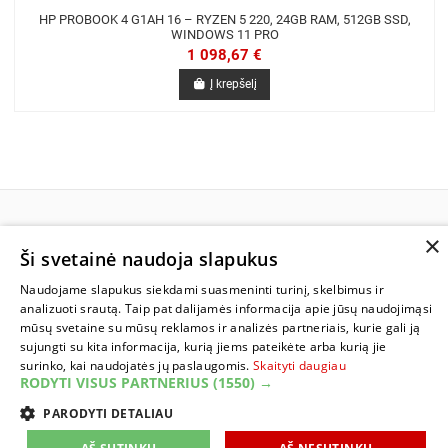
HP PROBOOK 4 G1AH 16 – RYZEN 5 220, 24GB RAM, 512GB SSD,
WINDOWS 11 PRO
1 098,67 €
Į krepšelį
×
INFORMACIJA
Ši svetainė naudoja slapukus
Naudojame slapukus siekdami suasmeninti turinį, skelbimus ir
SUSISIEKITE
analizuoti srautą. Taip pat dalijamės informacija apie jūsų naudojimąsi
mūsų svetaine su mūsų reklamos ir analizės partneriais, kurie gali ją
sujungti su kita informacija, kurią jiems pateikėte arba kurią jie
surinko, kai naudojatės jų paslaugomis.
Skaityti daugiau
RODYTI VISUS PARTNERIUS
(1550) →
PARODYTI DETALIAU