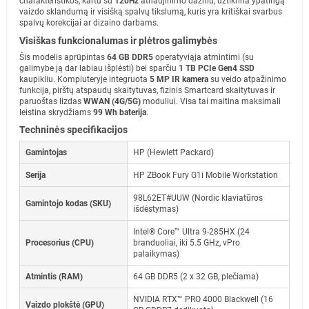
charakteristikos, kartu su
120Hz
atnaujinimo dažniu, užtikrina ypatingą
vaizdo sklandumą ir visišką spalvų tikslumą, kuris yra kritiškai svarbus
spalvų korekcijai ar dizaino darbams.
Visiškas funkcionalumas ir plėtros galimybės
Šis modelis aprūpintas
64 GB DDR5
operatyviąja atmintimi (su
galimybe ją dar labiau išplėsti) bei sparčiu
1 TB PCIe Gen4 SSD
kaupikliu. Kompiuteryje integruota
5 MP IR kamera
su veido atpažinimo
funkcija, pirštų atspaudų skaitytuvas, fizinis Smartcard skaitytuvas ir
paruoštas lizdas
WWAN (4G/5G)
moduliui. Visa tai maitina maksimali
leistina skrydžiams
99 Wh baterija
.
Techninės specifikacijos
Gamintojas
HP (Hewlett Packard)
Serija
HP ZBook Fury G1i Mobile Workstation
98L62ET#UUW (Nordic klaviatūros
Gamintojo kodas (SKU)
išdėstymas)
Intel® Core™ Ultra 9-285HX (24
Procesorius (CPU)
branduoliai, iki 5.5 GHz, vPro
palaikymas)
Atmintis (RAM)
64 GB DDR5 (2 x 32 GB, plečiama)
NVIDIA RTX™ PRO 4000 Blackwell (16
Vaizdo plokštė (GPU)