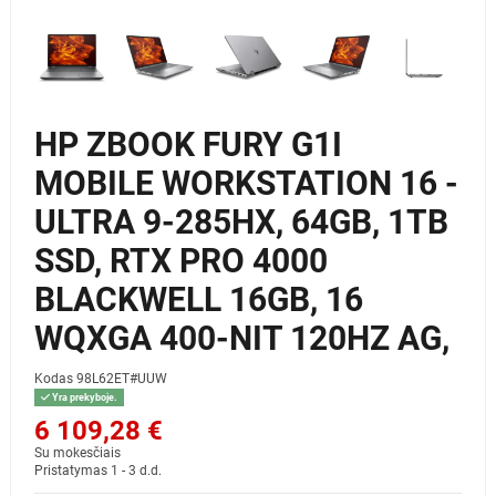
HP ZBOOK FURY G1I
MOBILE WORKSTATION 16 -
ULTRA 9-285HX, 64GB, 1TB
SSD, RTX PRO 4000
BLACKWELL 16GB, 16
WQXGA 400-NIT 120HZ AG,
Kodas
98L62ET#UUW
Yra prekyboje.
6 109,28 €
Su mokesčiais
Pristatymas 1 - 3 d.d.