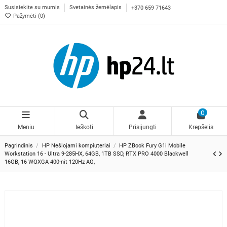
Susisiekite su mumis
Svetainės žemėlapis
+370 659 71643
Pažymėti (
0
)
0
Meniu
Ieškoti
Prisijungti
Krepšelis
Pagrindinis
HP Nešiojami kompiuteriai
HP ZBook Fury G1i Mobile
Workstation 16 - Ultra 9-285HX, 64GB, 1TB SSD, RTX PRO 4000 Blackwell
16GB, 16 WQXGA 400-nit 120Hz AG,