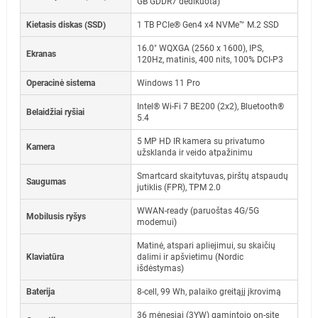
GB GDDR7 dedikuota)
Kietasis diskas (SSD)
1 TB PCIe® Gen4 x4 NVMe™ M.2 SSD
16.0" WQXGA (2560 x 1600), IPS,
Ekranas
120Hz, matinis, 400 nits, 100% DCI-P3
Operacinė sistema
Windows 11 Pro
Intel® Wi-Fi 7 BE200 (2x2), Bluetooth®
Belaidžiai ryšiai
5.4
5 MP HD IR kamera su privatumo
Kamera
užsklanda ir veido atpažinimu
Smartcard skaitytuvas, pirštų atspaudų
Saugumas
jutiklis (FPR), TPM 2.0
WWAN-ready (paruoštas 4G/5G
Mobilusis ryšys
modemui)
Matinė, atspari apliejimui, su skaičių
Klaviatūra
dalimi ir apšvietimu (Nordic
išdėstymas)
Baterija
8-cell, 99 Wh, palaiko greitąjį įkrovimą
36 mėnesiai (3YW) gamintojo on-site