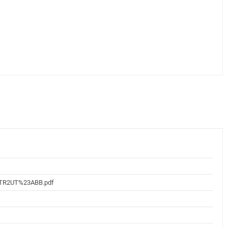
/C3TR2UT%23ABB.pdf