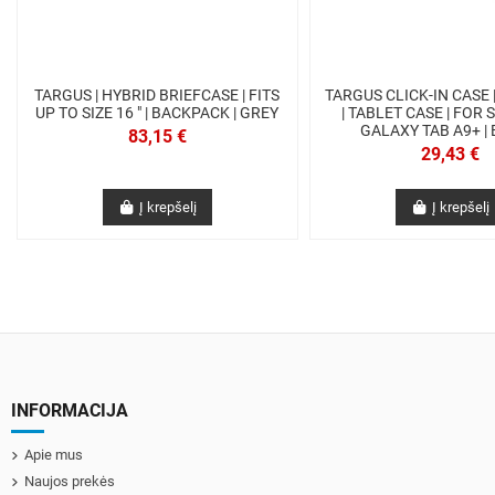
TARGUS | HYBRID BRIEFCASE | FITS
TARGUS CLICK-IN CASE 
UP TO SIZE 16 " | BACKPACK | GREY
| TABLET CASE | FOR
GALAXY TAB A9+ |
83,15 €
29,43 €
Į krepšelį
Į krepšelį
INFORMACIJA
Apie mus
Naujos prekės