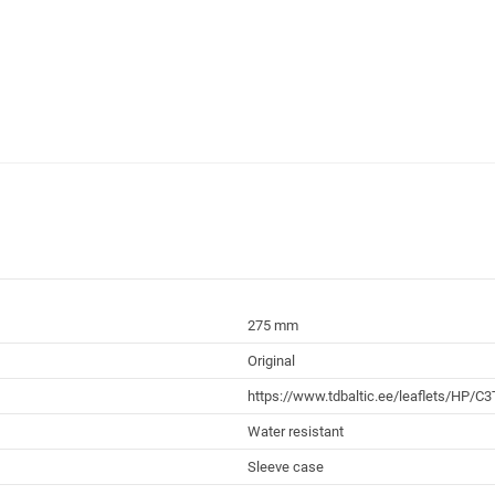
275 mm
Original
https://www.tdbaltic.ee/leaflets/HP
Water resistant
Sleeve case