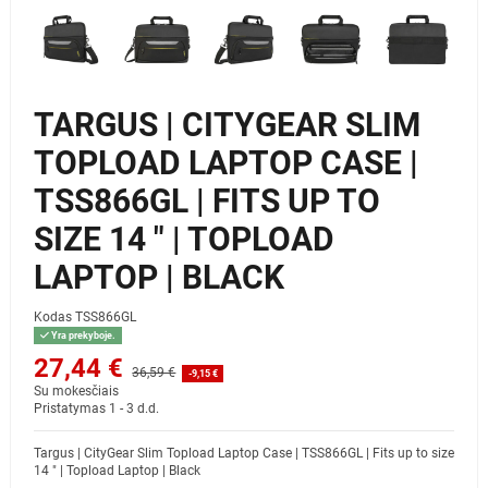
TARGUS | CITYGEAR SLIM
TOPLOAD LAPTOP CASE |
TSS866GL | FITS UP TO
SIZE 14 " | TOPLOAD
LAPTOP | BLACK
Kodas
TSS866GL
Yra prekyboje.
27,44 €
36,59 €
-9,15 €
Su mokesčiais
Pristatymas 1 - 3 d.d.
Targus | CityGear Slim Topload Laptop Case | TSS866GL | Fits up to size
14 " | Topload Laptop | Black