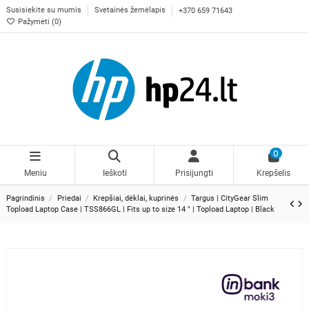
Susisiekite su mumis
Svetainės žemėlapis
+370 659 71643
Pažymėti (
0
)
0
Meniu
Ieškoti
Prisijungti
Krepšelis
Pagrindinis
Priedai
Krepšiai, dėklai, kuprinės
Targus | CityGear Slim
Topload Laptop Case | TSS866GL | Fits up to size 14 " | Topload Laptop | Black