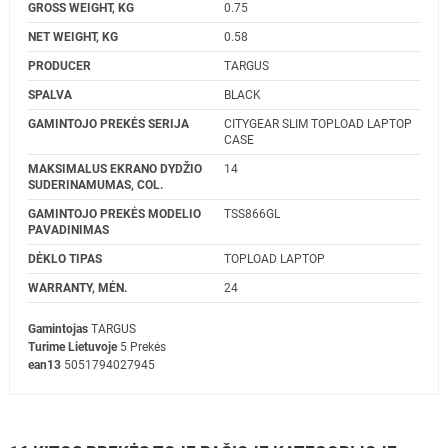
GROSS WEIGHT, KG
0.75
NET WEIGHT, KG
0.58
PRODUCER
TARGUS
SPALVA
BLACK
GAMINTOJO PREKĖS SERIJA
CITYGEAR SLIM TOPLOAD LAPTOP
CASE
MAKSIMALUS EKRANO DYDŽIO
14
SUDERINAMUMAS, COL.
GAMINTOJO PREKĖS MODELIO
TSS866GL
PAVADINIMAS
DĖKLO TIPAS
TOPLOAD LAPTOP
WARRANTY, MĖN.
24
Gamintojas
TARGUS
Turime Lietuvoje
5 Prekės
ean13
5051794027945