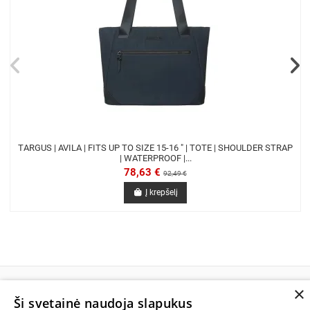
TARGUS | AVILA | FITS UP TO SIZE 15-16 " | TOTE | SHOULDER STRAP
| WATERPROOF |...
78,63 €
92,49 €
Į krepšelį
×
Ši svetainė naudoja slapukus
INFORMACIJA