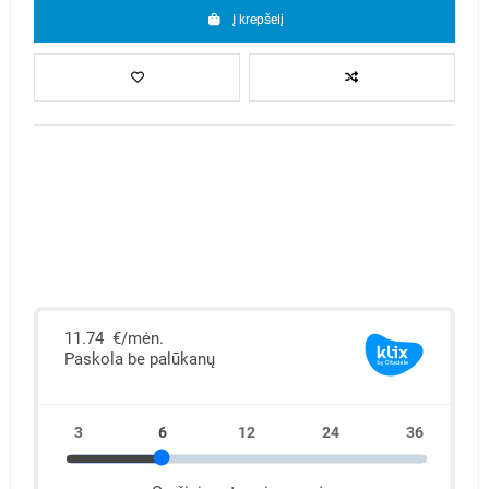
Į krepšelį