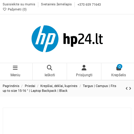
Susisiekite su mumis
Svetainės žemėlapis
+370 659 71643
Pažymėti (
0
)
0
Meniu
Ieškoti
Prisijungti
Krepšelis
Pagrindinis
Priedai
Krepšiai, dėklai, kuprinės
Targus | Campus | Fits
up to size 15-16 " | Laptop Backpack | Black