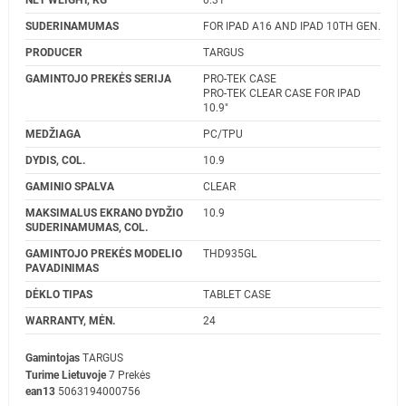
NET WEIGHT, KG
0.31
SUDERINAMUMAS
FOR IPAD A16 AND IPAD 10TH GEN.
PRODUCER
TARGUS
GAMINTOJO PREKĖS SERIJA
PRO-TEK CASE
PRO-TEK CLEAR CASE FOR IPAD
10.9"
MEDŽIAGA
PC/TPU
DYDIS, COL.
10.9
GAMINIO SPALVA
CLEAR
MAKSIMALUS EKRANO DYDŽIO
10.9
SUDERINAMUMAS, COL.
GAMINTOJO PREKĖS MODELIO
THD935GL
PAVADINIMAS
DĖKLO TIPAS
TABLET CASE
WARRANTY, MĖN.
24
Gamintojas
TARGUS
Turime Lietuvoje
7 Prekės
ean13
5063194000756