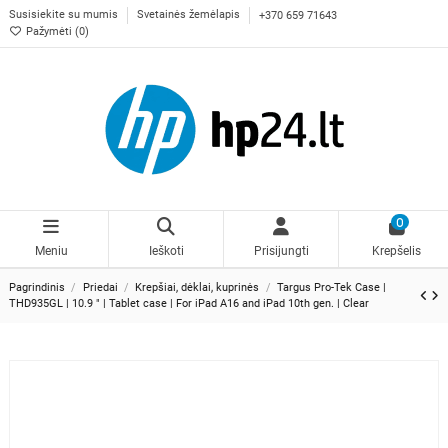
Susisiekite su mumis
Svetainės žemėlapis
+370 659 71643
Pažymėti (
0
)
0
Meniu
Ieškoti
Prisijungti
Krepšelis
Pagrindinis
Priedai
Krepšiai, dėklai, kuprinės
Targus Pro-Tek Case |
THD935GL | 10.9 " | Tablet case | For iPad A16 and iPad 10th gen. | Clear