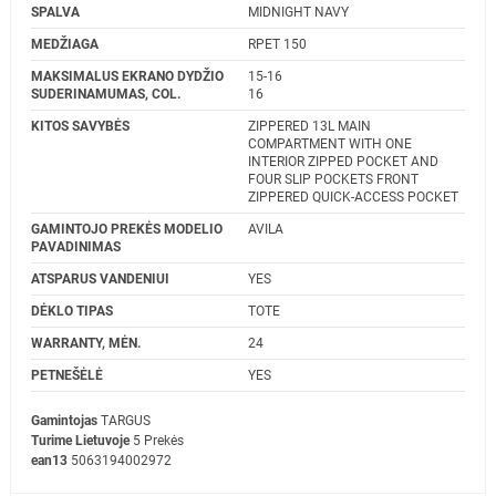
SPALVA
MIDNIGHT NAVY
MEDŽIAGA
RPET 150
MAKSIMALUS EKRANO DYDŽIO
15-16
SUDERINAMUMAS, COL.
16
KITOS SAVYBĖS
ZIPPERED 13L MAIN
COMPARTMENT WITH ONE
INTERIOR ZIPPED POCKET AND
FOUR SLIP POCKETS FRONT
ZIPPERED QUICK-ACCESS POCKET
GAMINTOJO PREKĖS MODELIO
AVILA
PAVADINIMAS
ATSPARUS VANDENIUI
YES
DĖKLO TIPAS
TOTE
WARRANTY, MĖN.
24
PETNEŠĖLĖ
YES
Gamintojas
TARGUS
Turime Lietuvoje
5 Prekės
ean13
5063194002972