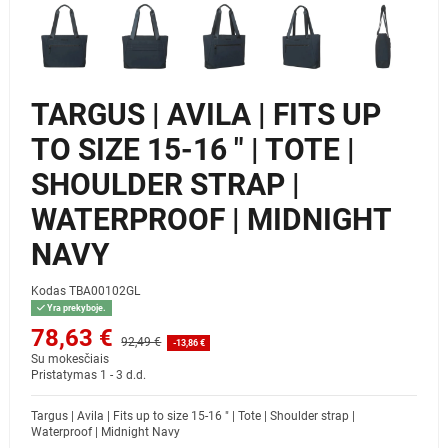
TARGUS | AVILA | FITS UP
TO SIZE 15-16 " | TOTE |
SHOULDER STRAP |
WATERPROOF | MIDNIGHT
NAVY
Kodas
TBA00102GL
Yra prekyboje.
78,63 €
92,49 €
-13,86 €
Su mokesčiais
Pristatymas 1 - 3 d.d.
Targus | Avila | Fits up to size 15-16 " | Tote | Shoulder strap |
Waterproof | Midnight Navy