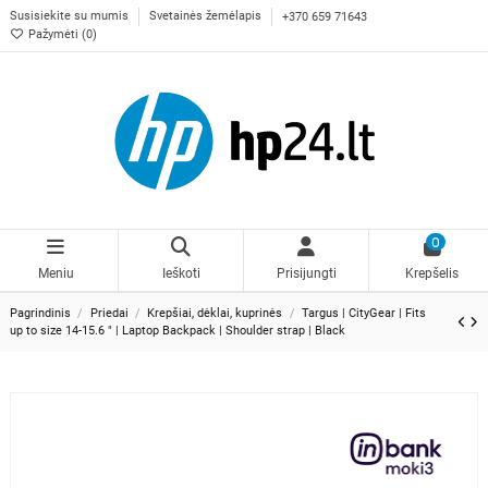
Susisiekite su mumis
Svetainės žemėlapis
+370 659 71643
Pažymėti (
0
)
0
Meniu
Ieškoti
Prisijungti
Krepšelis
Pagrindinis
Priedai
Krepšiai, dėklai, kuprinės
Targus | CityGear | Fits
up to size 14-15.6 " | Laptop Backpack | Shoulder strap | Black