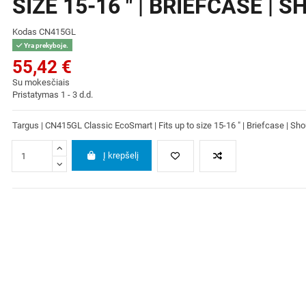
SIZE 15-16 " | BRIEFCASE |
Kodas
CN415GL
Yra prekyboje.
55,42 €
Su mokesčiais
Pristatymas 1 - 3 d.d.
Targus | CN415GL Classic EcoSmart | Fits up to size 15-16 " | Briefcase | Sho
Į krepšelį