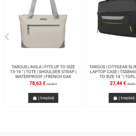
TARGUS | AVILA | FITS UP TO SIZE
TARGUS | CITYGEAR SL
15-16 " | TOTE | SHOULDER STRAP |
LAPTOP CASE | TSS866G
WATERPROOF | FRENCH OAK
TO SIZE 14 " | TOP
78,63 €
27,44 €
92,49 €
36,59 
Į krepšelį
Į krepšelį