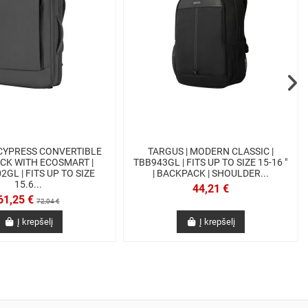
 CYPRESS CONVERTIBLE
TARGUS | MODERN CLASSIC |
CK WITH ECOSMART |
TBB943GL | FITS UP TO SIZE 15-16 "
GL | FITS UP TO SIZE
| BACKPACK | SHOULDER...
15.6...
44,21 €
61,25 €
72,04 €
Į krepšelį
Į krepšelį