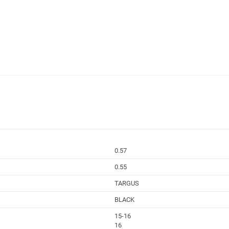
0.57
0.55
TARGUS
BLACK
15-16
16