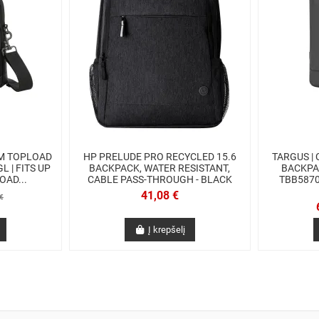
IM TOPLOAD
HP PRELUDE PRO RECYCLED 15.6
TARGUS |
L | FITS UP
BACKPACK, WATER RESISTANT,
BACKPA
LOAD...
CABLE PASS-THROUGH - BLACK
TBB58702
41,08 €
€
Į krepšelį