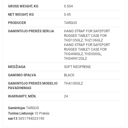
GROSS WEIGHT, KG
0.504
NET WEIGHT, KG
0.45
PRODUCER
TARGUS
GAMINTOJO PREKĖS SERIJA
HAND STRAP FOR SAFEPORT
RUGGED TABLET CASE FOR
THD135GLZ, THZ136GLZ
HAND STRAP FOR SAFEPORT
RUGGED TABLET CASE FOR
THD498GLZ, THD500GL,
THD49912GLZ
MEDŽIAGA
SOFT NEOPRENE
GAMINIO SPALVA
BLACK
GAMINTOJO PREKĖS MODELIO
THA100GLZ
PAVADINIMAS
WARRANTY, MĖN.
24
Gamintojas
TARGUS
Turime Lietuvoje
10 Prekės
ean13
5051794023190