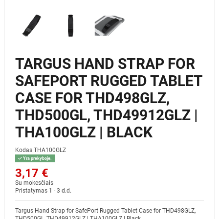
TARGUS HAND STRAP FOR
SAFEPORT RUGGED TABLET
CASE FOR THD498GLZ,
THD500GL, THD49912GLZ |
THA100GLZ | BLACK
Kodas
THA100GLZ
Yra prekyboje.
3,17 €
Su mokesčiais
Pristatymas 1 - 3 d.d.
Targus Hand Strap for SafePort Rugged Tablet Case for THD498GLZ,
THD500GL, THD49912GLZ | THA100GLZ | Black