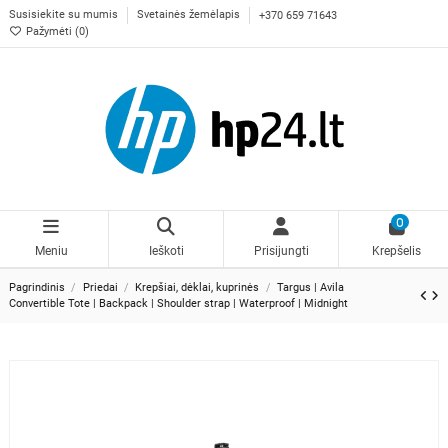
Susisiekite su mumis
Svetainės žemėlapis
+370 659 71643
Pažymėti (
0
)
0
Meniu
Ieškoti
Prisijungti
Krepšelis
Pagrindinis
Priedai
Krepšiai, dėklai, kuprinės
Targus | Avila
Convertible Tote | Backpack | Shoulder strap | Waterproof | Midnight