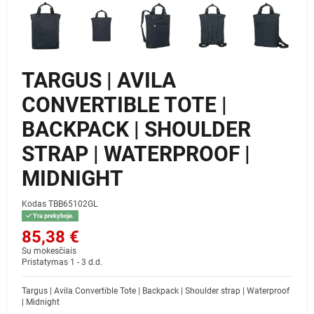
TARGUS | AVILA
CONVERTIBLE TOTE |
BACKPACK | SHOULDER
STRAP | WATERPROOF |
MIDNIGHT
Kodas
TBB65102GL
Yra prekyboje.
85,38 €
Su mokesčiais
Pristatymas 1 - 3 d.d.
Targus | Avila Convertible Tote | Backpack | Shoulder strap | Waterproof
| Midnight