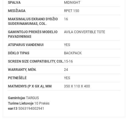
SPALVA
MIDNIGHT
MEDŽIAGA
RPET 150
MAKSIMALUS EKRANO DYDŽIO
16
SUDERINAMUMAS, COL.
GAMINTOJO PREKĖS MODELIO
AVILA CONVERTIBLE TOTE
PAVADINIMAS
ATSPARUS VANDENIUI
YES
DĖKLO TIPAS
BACKPACK
SCREEN SIZE COMPATIBILITY, COL.
15-16
WARRANTY, MĖN.
24
PETNEŠĖLĖ
YES
MATMENYS (P X GX A), MM
350 X 110 X 400
Gamintojas
TARGUS
Turime Lietuvoje
10 Prekės
ean13
5063194002941