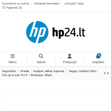
Susisiekite su mumis
Svetainės žemėlapis
+370 659 71643
Pažymėti (
0
)
0
Meniu
Ieškoti
Prisijungti
Krepšelis
Pagrindinis
Priedai
Krepšiai, dėklai, kuprinės
Targus | Intellect Slim |
Fits up to size 13-14 " | Briefcase | Black