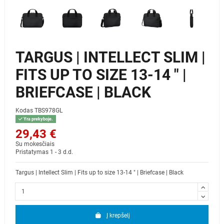
TARGUS | INTELLECT SLIM |
FITS UP TO SIZE 13-14 " |
BRIEFCASE | BLACK
Kodas
TBS978GL
Yra prekyboje.
29,43 €
Su mokesčiais
Pristatymas 1 - 3 d.d.
Targus | Intellect Slim | Fits up to size 13-14 " | Briefcase | Black
Į krepšelį